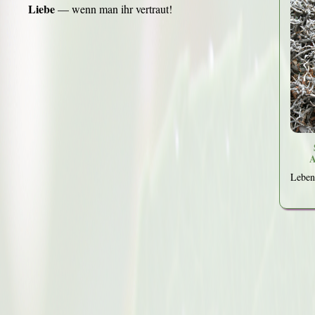
Liebe
— wenn man ihr vertraut!
A
Leben